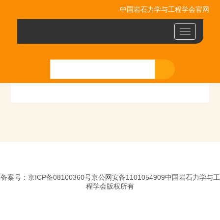
中国岩石力学与工程学会官网
Toggle
navigatio
备案号：京ICP备08100360号京公网安备1101054909中国岩石力学与工
程学会版权所有