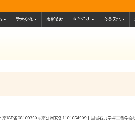
态
学术交流
表彰奖励
科普活动
会员天地
京ICP备08100360号京公网安备1101054909中国岩石力学与工程学